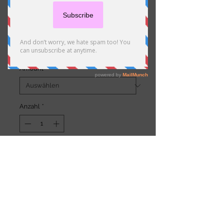
Herb-Crusted Grilled
Chicken Breast
Preis
5,25 €
Amount
*
Anzahl
*
In den Warenkorb