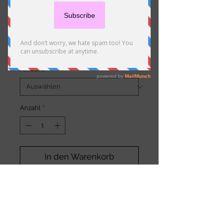
Orangia
Preis
3,00 €
Amount
*
Anzahl
*
In den Warenkorb
Details